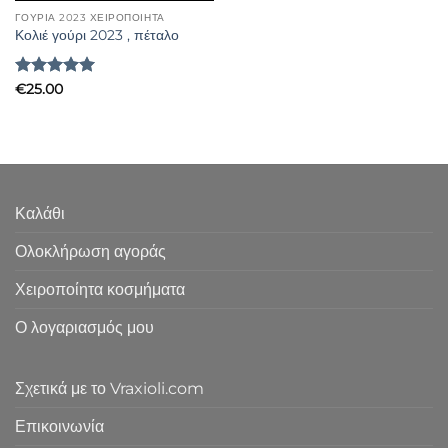
ΓΟΎΡΙΑ 2023 ΧΕΙΡΟΠΟΊΗΤΑ
Κολιέ γούρι 2023 , πέταλο
Βαθμολογήθηκε
€
25.00
με
5
από 5
Καλάθι
Ολοκλήρωση αγοράς
Χειροποίητα κοσμήματα
Ο λογαριασμός μου
Σχετικά με το Vraxioli.com
Επικοινωνία