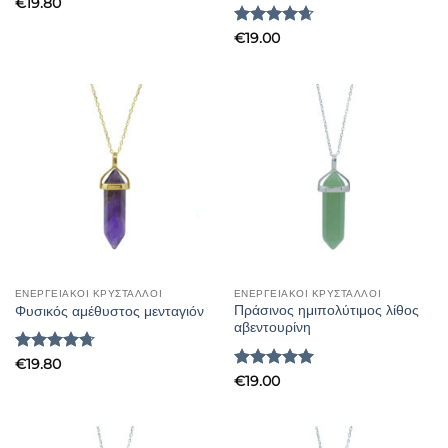
€
19.80
Βαθμολογήθηκε
€
19.00
με
4.67
από 5
ΕΝΕΡΓΕΙΑΚΟΙ ΚΡΥΣΤΑΛΛΟΙ
ΕΝΕΡΓΕΙΑΚΟΙ ΚΡΥΣΤΑΛΛΟΙ
Πράσινος ημιπολύτιμος λίθος
Φυσικός αμέθυστος μενταγιόν
αβεντουρίνη
Βαθμολογήθηκε
€
19.80
με
4.68
Βαθμολογήθηκε
€
19.00
από 5
με
5
από 5