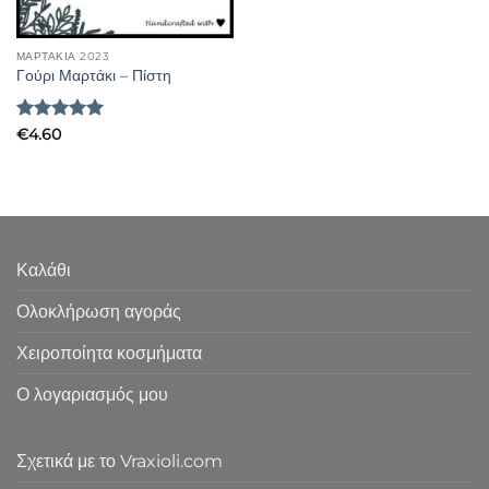
ΜΑΡΤΑΚΙΑ 2023
Γούρι Μαρτάκι – Πίστη
Βαθμολογήθηκε
€
4.60
με
5
από 5
Καλάθι
Ολοκλήρωση αγοράς
Χειροποίητα κοσμήματα
Ο λογαριασμός μου
Σχετικά με το Vraxioli.com