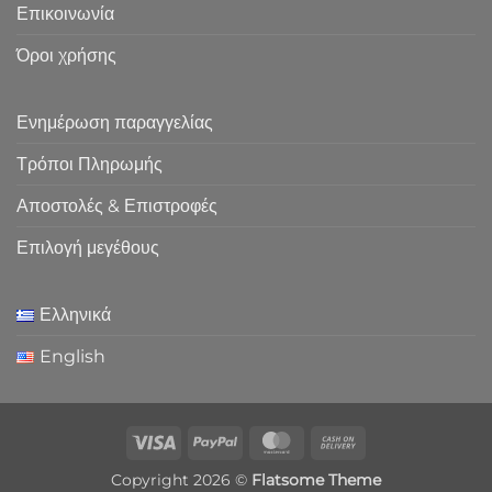
Επικοινωνία
Όροι χρήσης
Ενημέρωση παραγγελίας
Τρόποι Πληρωμής
Αποστολές & Επιστροφές
Επιλογή μεγέθους
Ελληνικά
English
Visa
PayPal
MasterCard
Cash
On
Copyright 2026 ©
Flatsome Theme
Delivery