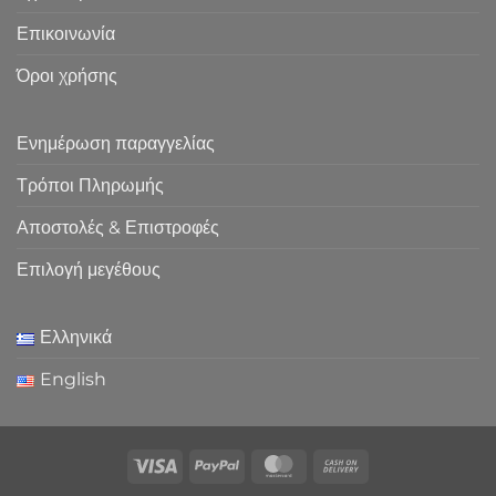
Επικοινωνία
Όροι χρήσης
Ενημέρωση παραγγελίας
Τρόποι Πληρωμής
Αποστολές & Επιστροφές
Επιλογή μεγέθους
Ελληνικά
English
Visa
PayPal
MasterCard
Cash
On