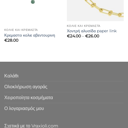
ΚΟΛΙΈ ΚΑΙ ΚΡΕΜΑΣΤΆ
ΚΟΛΙΈ ΚΑΙ ΚΡΕΜΑΣΤΆ
Χοντρή αλυσίδα paper link
Κρεμαστο κολιε αβεντουρινη
Price
€
24.00
–
€
26.00
range:
€
28.00
€24.00
through
€26.00
Καλάθι
Ολοκλήρωση αγοράς
Χειροποίητα κοσμήματα
Ο λογαριασμός μου
Σχετικά με το Vraxioli.com