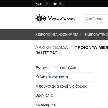
Μετάβαση
Χειροποίητα Κοσμήματα
στο
περιεχόμενο
Αναζήτηση
για:
ΧΕΙΡΟΠΟΊΗΤΑ ΚΟΣΜΉΜΑΤΑ
ΗΜΙΠΟΛΎΤΙΜΟΙ
ΑΡΧΙΚΉ ΣΕΛΊΔΑ
/
ΠΡΟΪΌΝΤΑ ΜΕ 
“ΜΗΤΕΡΑ”
Ενεργειακοί κρύσταλλοι
Κολιέ και κρεμαστά
Μπουκαλάκια κολιέ για άρωμα
Βραχιόλια
Σκουλαρίκια