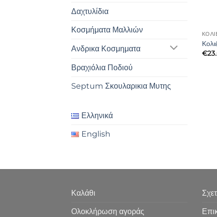
Δαχτυλίδια
Κοσμήματα Μαλλιών
ΚΟΛΙ
Κολι
Ανδρικα Κοσμηματα
€
23
Βραχιόλια Ποδιού
Septum Σκουλαρικια Μυτης
Ελληνικά
English
Καλάθι
Σχετ
Ολοκλήρωση αγοράς
Επι