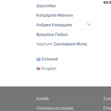
€
6.
Δαχτυλίδια
Κοσμήματα Μαλλιών
Ανδρικα Κοσμηματα
Βραχιόλια Ποδιού
Septum Σκουλαρικια Μυτης
Ελληνικά
English
Καλάθι
Σχετ
Ολοκλήρωση αγοράς
Επι