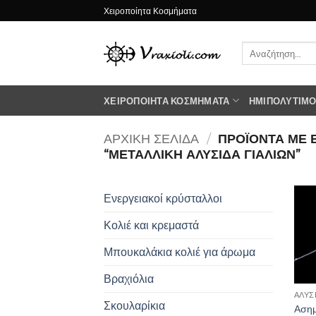
Μετάβαση
Χειροποίητα Κοσμήματα
στο
περιεχόμενο
Αναζήτηση
για:
ΧΕΙΡΟΠΟΊΗΤΑ ΚΟΣΜΉΜΑΤΑ
ΗΜΙΠΟΛΎΤΙΜΟΙ
ΑΡΧΙΚΉ ΣΕΛΊΔΑ
/
ΠΡΟΪΌΝΤΑ ΜΕ 
“ΜΕΤΑΛΛΙΚΗ ΑΛΥΣΙΔΑ ΓΙΑΛΙΩΝ”
Ενεργειακοί κρύσταλλοι
Κολιέ και κρεμαστά
Μπουκαλάκια κολιέ για άρωμα
Βραχιόλια
ΑΛΥΣ
Σκουλαρίκια
Ασημ