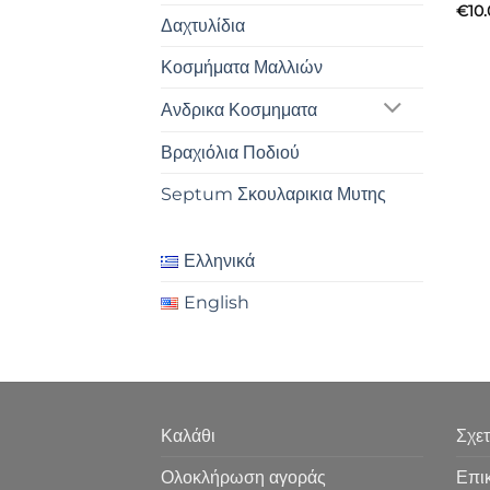
€
10
Δαχτυλίδια
Κοσμήματα Μαλλιών
Ανδρικα Κοσμηματα
Βραχιόλια Ποδιού
Septum Σκουλαρικια Μυτης
Ελληνικά
English
Καλάθι
Σχετ
Ολοκλήρωση αγοράς
Επι