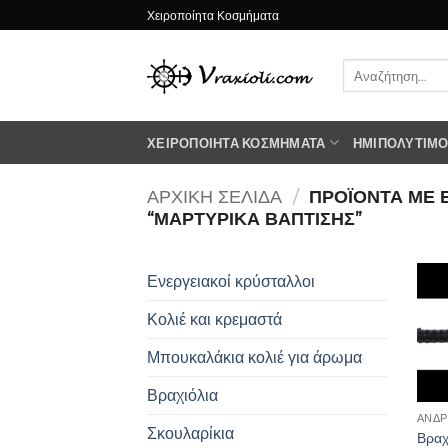
Μετάβαση
Χειροποίητα Κοσμήματα
στο
περιεχόμενο
Αναζήτηση
για:
ΧΕΙΡΟΠΟΊΗΤΑ ΚΟΣΜΉΜΑΤΑ
ΗΜΙΠΟΛΎΤΙΜΟΙ
ΑΡΧΙΚΉ ΣΕΛΊΔΑ
/
ΠΡΟΪΌΝΤΑ ΜΕ 
“ΜΑΡΤΥΡΙΚΑ ΒΑΠΤΙΣΗΣ”
Ενεργειακοί κρύσταλλοι
Κολιέ και κρεμαστά
Μπουκαλάκια κολιέ για άρωμα
Βραχιόλια
ΑΝΔΡ
Σκουλαρίκια
Βραχ