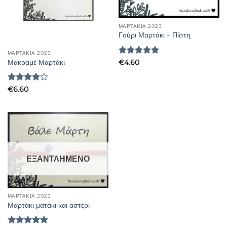
ΜΑΡΤΑΚΙΑ 2023
Γούρι Μαρτάκι – Πίστη
ΜΑΡΤΑΚΙΑ 2023
Βαθμολογήθηκε
Μακραμέ Μαρτάκι
€
4.60
με
5
από 5
Βαθμολογήθηκε
€
6.60
με
4
από
5
ΕΞΑΝΤΛΗΜΈΝΟ
ΜΑΡΤΑΚΙΑ 2023
Μαρτάκι ματάκι και αστέρι