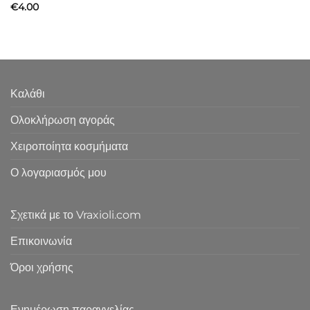
Βαθμολογήθηκε
€
4.00
με
5
από 5
Καλάθι
Ολοκλήρωση αγοράς
Χειροποίητα κοσμήματα
Ο λογαριασμός μου
Σχετικά με το Vraxioli.com
Επικοινωνία
Όροι χρήσης
Ενημέρωση παραγγελίας