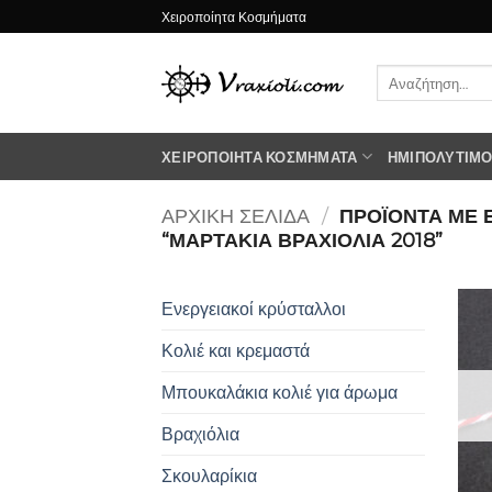
Μετάβαση
Χειροποίητα Κοσμήματα
στο
περιεχόμενο
Αναζήτηση
για:
ΧΕΙΡΟΠΟΊΗΤΑ ΚΟΣΜΉΜΑΤΑ
ΗΜΙΠΟΛΎΤΙΜΟΙ
ΑΡΧΙΚΉ ΣΕΛΊΔΑ
/
ΠΡΟΪΌΝΤΑ ΜΕ 
“ΜΑΡΤΑΚΙΑ ΒΡΑΧΙΟΛΙΑ 2018”
Ενεργειακοί κρύσταλλοι
Κολιέ και κρεμαστά
Μπουκαλάκια κολιέ για άρωμα
Βραχιόλια
Σκουλαρίκια