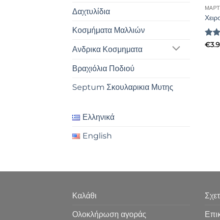
ΜΑΡΤ
Δαχτυλίδια
Χειρ
Κοσμήματα Μαλλιών
Βαθ
€
3.
Ανδρικα Κοσμηματα
με
Βραχιόλια Ποδιού
Septum Σκουλαρικια Μυτης
Ελληνικά
English
Καλάθι
Σχετ
Ολοκλήρωση αγοράς
Επι