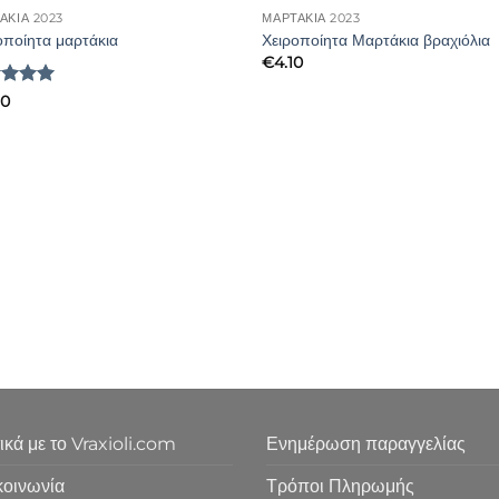
ΑΚΙΑ 2023
ΜΑΡΤΑΚΙΑ 2023
οποίητα μαρτάκια
Χειροποίητα Μαρτάκια βραχιόλια
€
4.10
μολογήθηκε
90
5
από 5
ικά με το Vraxioli.com
Ενημέρωση παραγγελίας
κοινωνία
Τρόποι Πληρωμής