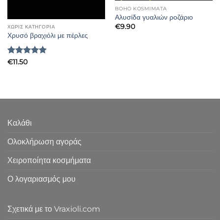
BOHO KOSMIMATA
Αλυσίδα γυαλιών ροζάριο
€
9.90
ΧΩΡΊΣ ΚΑΤΗΓΟΡΊΑ
Χρυσό βραχιόλι με πέρλες
Βαθμολογήθηκε
€
11.50
με
5
από 5
Καλάθι
Ολοκλήρωση αγοράς
Χειροποίητα κοσμήματα
Ο λογαριασμός μου
Σχετικά με το Vraxioli.com