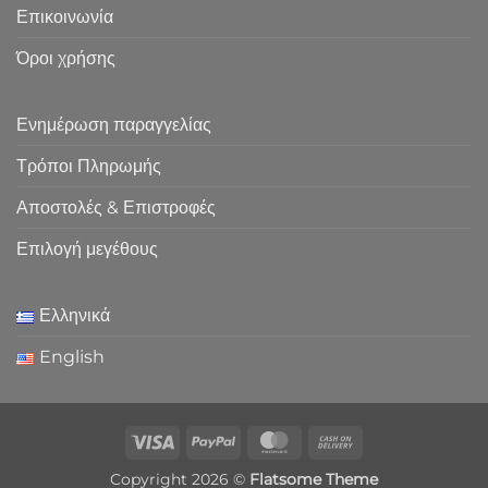
Επικοινωνία
Όροι χρήσης
Ενημέρωση παραγγελίας
Τρόποι Πληρωμής
Αποστολές & Επιστροφές
Επιλογή μεγέθους
Ελληνικά
English
Visa
PayPal
MasterCard
Cash
On
Copyright 2026 ©
Flatsome Theme