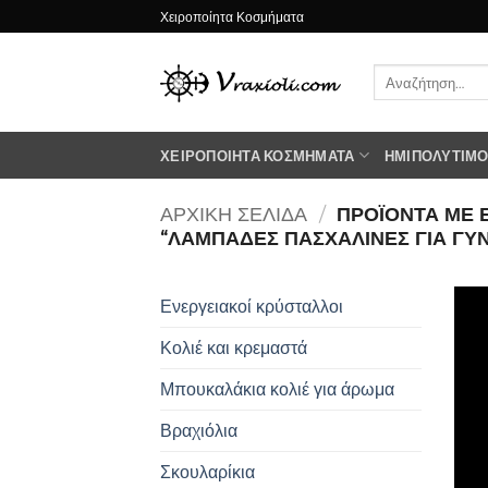
Μετάβαση
Χειροποίητα Κοσμήματα
στο
περιεχόμενο
Αναζήτηση
για:
ΧΕΙΡΟΠΟΊΗΤΑ ΚΟΣΜΉΜΑΤΑ
ΗΜΙΠΟΛΎΤΙΜΟΙ
ΑΡΧΙΚΉ ΣΕΛΊΔΑ
/
ΠΡΟΪΌΝΤΑ ΜΕ 
“ΛΑΜΠΑΔΕΣ ΠΑΣΧΑΛΙΝΕΣ ΓΙΑ ΓΥΝ
Ενεργειακοί κρύσταλλοι
Κολιέ και κρεμαστά
Μπουκαλάκια κολιέ για άρωμα
Βραχιόλια
Σκουλαρίκια