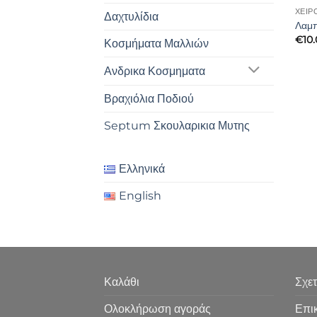
ΧΕΙΡ
Δαχτυλίδια
Λαμπ
€
10
Κοσμήματα Μαλλιών
Ανδρικα Κοσμηματα
Βραχιόλια Ποδιού
Septum Σκουλαρικια Μυτης
Ελληνικά
English
Καλάθι
Σχετ
Ολοκλήρωση αγοράς
Επι