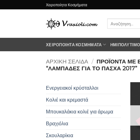
Μετάβαση
Χειροποίητα Κοσμήματα
στο
περιεχόμενο
Αναζήτηση
για:
ΧΕΙΡΟΠΟΊΗΤΑ ΚΟΣΜΉΜΑΤΑ
ΗΜΙΠΟΛΎΤΙΜΟΙ
ΑΡΧΙΚΉ ΣΕΛΊΔΑ
/
ΠΡΟΪΌΝΤΑ ΜΕ 
“ΛΑΜΠΆΔΕΣ ΓΙΑ ΤΟ ΠΆΣΧΑ 2017”
Ενεργειακοί κρύσταλλοι
Κολιέ και κρεμαστά
Μπουκαλάκια κολιέ για άρωμα
Βραχιόλια
Σκουλαρίκια