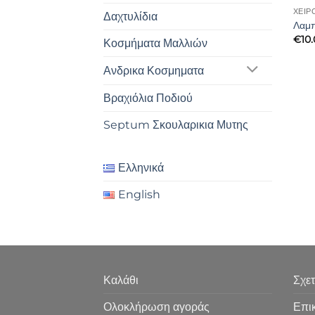
ΧΕΙΡ
Δαχτυλίδια
Λαμπ
€
10
Κοσμήματα Μαλλιών
Ανδρικα Κοσμηματα
Βραχιόλια Ποδιού
Septum Σκουλαρικια Μυτης
Ελληνικά
English
Καλάθι
Σχετ
Ολοκλήρωση αγοράς
Επι