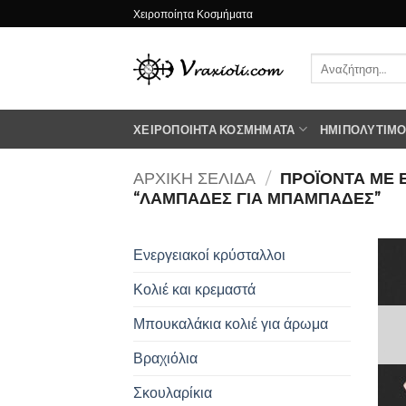
Μετάβαση
Χειροποίητα Κοσμήματα
στο
περιεχόμενο
Αναζήτηση
για:
ΧΕΙΡΟΠΟΊΗΤΑ ΚΟΣΜΉΜΑΤΑ
ΗΜΙΠΟΛΎΤΙΜΟΙ
ΑΡΧΙΚΉ ΣΕΛΊΔΑ
/
ΠΡΟΪΌΝΤΑ ΜΕ 
“ΛΑΜΠΆΔΕΣ ΓΙΑ ΜΠΑΜΠΑΔΕΣ”
Ενεργειακοί κρύσταλλοι
Κολιέ και κρεμαστά
Μπουκαλάκια κολιέ για άρωμα
Βραχιόλια
Σκουλαρίκια