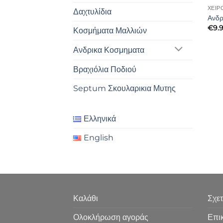
ΧΕΙΡ
Δαχτυλίδια
Ανδρ
€
9.
Κοσμήματα Μαλλιών
Ανδρικα Κοσμηματα
Βραχιόλια Ποδιού
Septum Σκουλαρικια Μυτης
Ελληνικά
English
Καλάθι
Σχετ
Ολοκλήρωση αγοράς
Επι