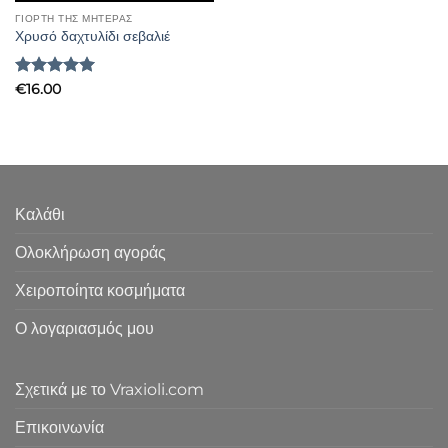
ΓΙΟΡΤΗ ΤΗΣ ΜΗΤΕΡΑΣ
Χρυσό δαχτυλίδι σεβαλιέ
Βαθμολογήθηκε
€
16.00
με
5
από 5
Καλάθι
Ολοκλήρωση αγοράς
Χειροποίητα κοσμήματα
Ο λογαριασμός μου
Σχετικά με το Vraxioli.com
Επικοινωνία