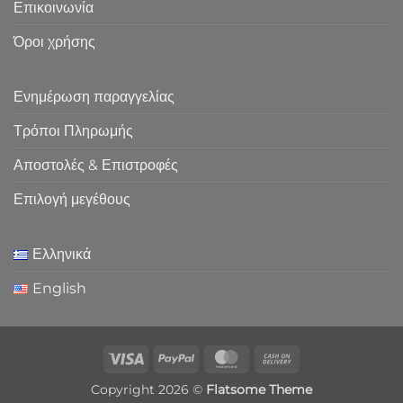
Επικοινωνία
Όροι χρήσης
Ενημέρωση παραγγελίας
Τρόποι Πληρωμής
Αποστολές & Επιστροφές
Επιλογή μεγέθους
Ελληνικά
English
Visa
PayPal
MasterCard
Cash
On
Copyright 2026 ©
Flatsome Theme
Delivery