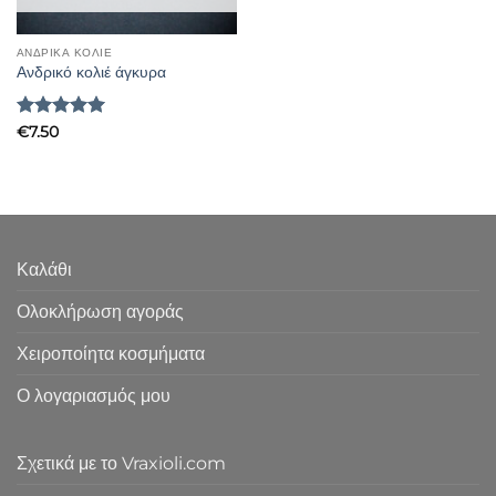
ΑΝΔΡΙΚΑ ΚΟΛΙΕ
Ανδρικό κολιέ άγκυρα
Βαθμολογήθηκε
€
7.50
με
5
από 5
Καλάθι
Ολοκλήρωση αγοράς
Χειροποίητα κοσμήματα
Ο λογαριασμός μου
Σχετικά με το Vraxioli.com