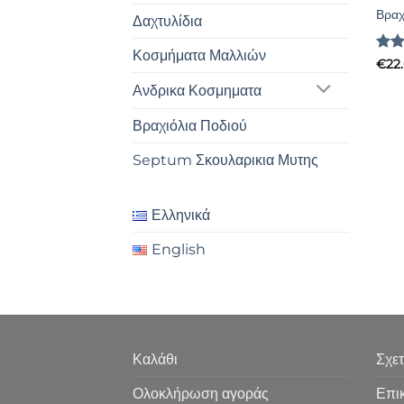
Βραχ
Δαχτυλίδια
Κοσμήματα Μαλλιών
Βαθ
€
22
με
Ανδρικα Κοσμηματα
5
Βραχιόλια Ποδιού
Septum Σκουλαρικια Μυτης
Ελληνικά
English
Καλάθι
Σχετ
Ολοκλήρωση αγοράς
Επι