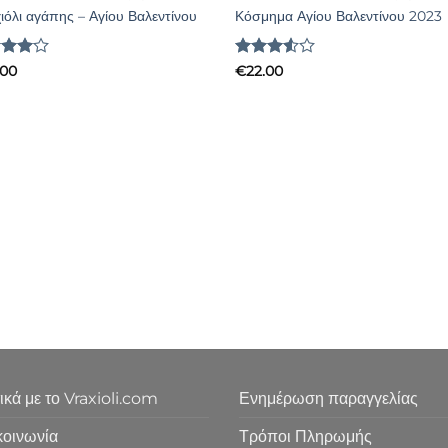
ιόλι αγάπης – Αγίου Βαλεντίνου
Κόσμημα Αγίου Βαλεντίνου 2023
μολογήθηκε
Βαθμολογήθηκε
.00
€
22.00
4
από
με
3.5
από 5
ικά με το Vraxioli.com
Ενημέρωση παραγγελίας
κοινωνία
Τρόποι Πληρωμής