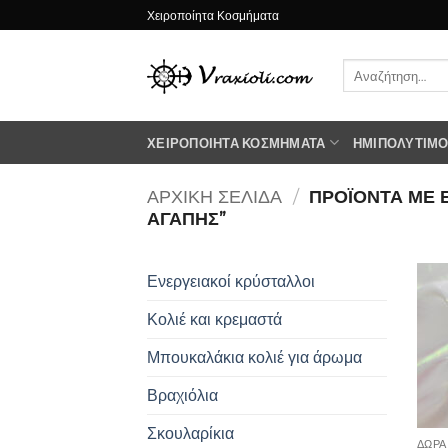
Μετάβαση
Χειροποίητα Κοσμήματα
στο
περιεχόμενο
Αναζήτηση
για:
ΧΕΙΡΟΠΟΊΗΤΑ ΚΟΣΜΉΜΑΤΑ
ΗΜΙΠΟΛΎΤΙΜΟΙ
ΑΡΧΙΚΉ ΣΕΛΊΔΑ
/
ΠΡΟΪΌΝΤΑ ΜΕ Ε
ΑΓΑΠΗΣ”
Ενεργειακοί κρύσταλλοι
Κολιέ και κρεμαστά
Μπουκαλάκια κολιέ για άρωμα
Βραχιόλια
Σκουλαρίκια
ΔΩΡΑ