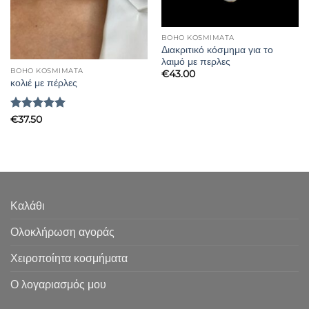
BOHO KOSMIMATA
Διακριτικό κόσμημα για το
λαιμό με περλες
BOHO KOSMIMATA
€
43.00
κολιέ με πέρλες
Βαθμολογήθηκε
€
37.50
με
5
από 5
Καλάθι
Ολοκλήρωση αγοράς
Χειροποίητα κοσμήματα
Ο λογαριασμός μου