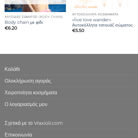
ΑΥΤΟΚΟΛΛΗΤΑ ΚΟΣΜΗΜΑΤΑ
ΑΛΥΣΊΔΕΣ ΣΏΜΑΤΟΣ (BODY CHAIN)
«live love wander»
Body chain με φίδι
Αυτοκόλλητα τατουάζ σώματος
€
6.20
€
5.50
Καλάθι
Ολοκλήρωση αγοράς
Χειροποίητα κοσμήματα
Ο λογαριασμός μου
Σχετικά με το Vraxioli.com
Επικοινωνία