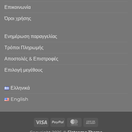
Επικοινωνία
Όροι χρήσης
Ενημέρωση παραγγελίας
Τρόποι Πληρωμής
Αποστολές & Επιστροφές
Επιλογή μεγέθους
Ελληνικά
English
Visa
PayPal
MasterCard
Cash
On