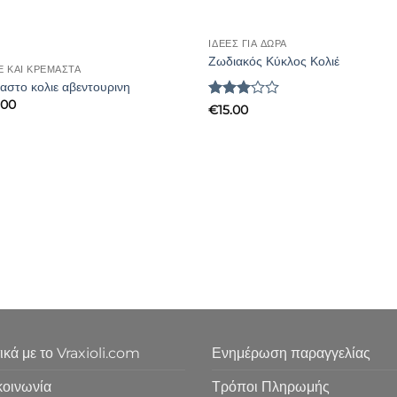
ΙΔΈΕΣ ΓΙΑ ΔΏΡΑ
Ζωδιακός Κύκλος Κολιέ
Έ ΚΑΙ ΚΡΕΜΑΣΤΆ
αστο κολιε αβεντουρινη
.00
Βαθμολογήθηκε
€
15.00
με
3
από 5
ικά με το Vraxioli.com
Ενημέρωση παραγγελίας
κοινωνία
Τρόποι Πληρωμής