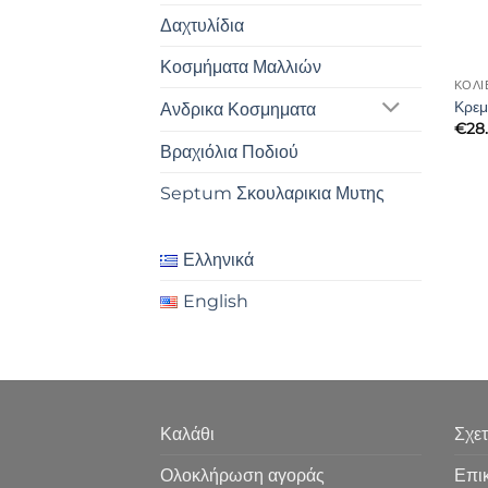
Δαχτυλίδια
Κοσμήματα Μαλλιών
ΚΟΛΙ
Κρεμ
Ανδρικα Κοσμηματα
€
28
Βραχιόλια Ποδιού
Septum Σκουλαρικια Μυτης
Ελληνικά
English
Καλάθι
Σχετ
Ολοκλήρωση αγοράς
Επι