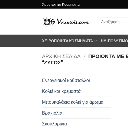
Μετάβαση
Χειροποίητα Κοσμήματα
στο
περιεχόμενο
Αναζήτηση
για:
ΧΕΙΡΟΠΟΊΗΤΑ ΚΟΣΜΉΜΑΤΑ
ΗΜΙΠΟΛΎΤΙΜΟΙ
ΑΡΧΙΚΉ ΣΕΛΊΔΑ
/
ΠΡΟΪΌΝΤΑ ΜΕ 
“ΖΥΓΟΣ”
Ενεργειακοί κρύσταλλοι
Κολιέ και κρεμαστά
Μπουκαλάκια κολιέ για άρωμα
Βραχιόλια
Σκουλαρίκια