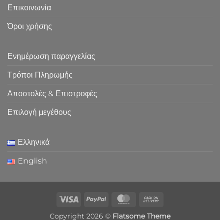
Επικοινωνία
Όροι χρήσης
Ενημέρωση παραγγελίας
Τρόποι Πληρωμής
Αποστολές & Επιστροφές
Επιλογή μεγέθους
Ελληνικά
English
Visa
PayPal
MasterCard
Cash
On
Copyright 2026 ©
Flatsome Theme