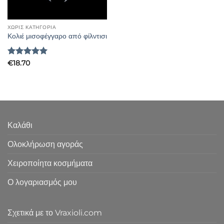
ΧΩΡΊΣ ΚΑΤΗΓΟΡΊΑ
Κολιέ μισοφέγγαρο από φίλντισι
Βαθμολογήθηκε
€
18.70
με
5
από 5
Καλάθι
Ολοκλήρωση αγοράς
Χειροποίητα κοσμήματα
Ο λογαριασμός μου
Σχετικά με το Vraxioli.com