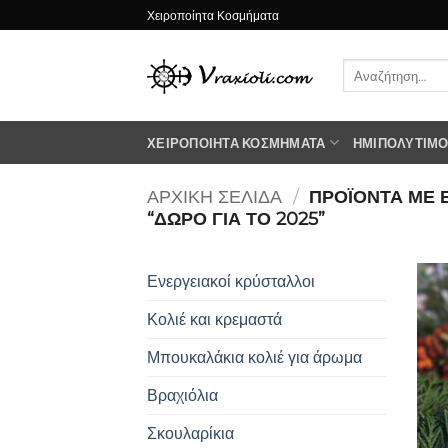
Μετάβαση
Χειροποίητα Κοσμήματα
στο
περιεχόμενο
Αναζήτηση
για:
ΧΕΙΡΟΠΟΊΗΤΑ ΚΟΣΜΉΜΑΤΑ
ΗΜΙΠΟΛΎΤΙΜΟΙ
ΑΡΧΙΚΉ ΣΕΛΊΔΑ
/
ΠΡΟΪΌΝΤΑ ΜΕ 
“ΔΏΡΟ ΓΙΑ ΤΟ 2025”
Ενεργειακοί κρύσταλλοι
Κολιέ και κρεμαστά
Μπουκαλάκια κολιέ για άρωμα
Βραχιόλια
Σκουλαρίκια