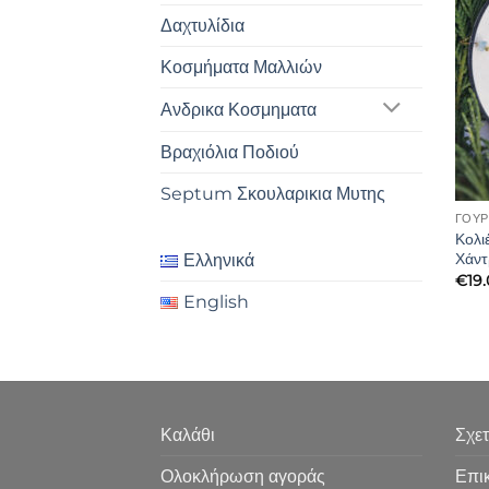
Δαχτυλίδια
Κοσμήματα Μαλλιών
Ανδρικα Κοσμηματα
Βραχιόλια Ποδιού
Septum Σκουλαρικια Μυτης
ΓΟΎΡ
Κολι
Χάντ
Ελληνικά
€
19
English
Καλάθι
Σχετ
Ολοκλήρωση αγοράς
Επι