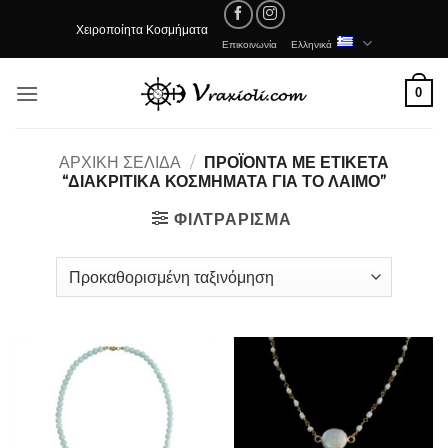
Μετάβαση
Χειροποίητα Κοσμήματα
στο
Επικοινωνία
Ελληνικά
περιεχόμενο
0
ΑΡΧΙΚΉ ΣΕΛΊΔΑ
/
ΠΡΟΪΌΝΤΑ ΜΕ ΕΤΙΚΈΤΑ
“ΔΙΑΚΡΙΤΙΚΑ ΚΟΣΜΗΜΑΤΑ ΓΙΑ ΤΟ ΛΑΙΜΟ”
ΦΙΛΤΡΆΡΙΣΜΑ