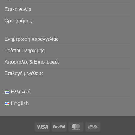
Επικοινωνία
Όροι χρήσης
Ενημέρωση παραγγελίας
Τρόποι Πληρωμής
Αποστολές & Επιστροφές
Επιλογή μεγέθους
Ελληνικά
English
Visa
PayPal
MasterCard
Cash
On