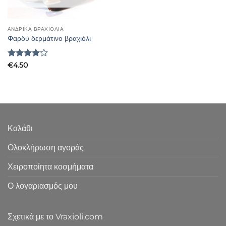
ΑΝΔΡΙΚΑ ΒΡΑΧΙΟΛΙΑ
Φαρδύ δερμάτινο βραχιόλι
Βαθμολογήθηκε
€
4.50
με
4
από
5
Καλάθι
Ολοκλήρωση αγοράς
Χειροποίητα κοσμήματα
Ο λογαριασμός μου
Σχετικά με το Vraxioli.com