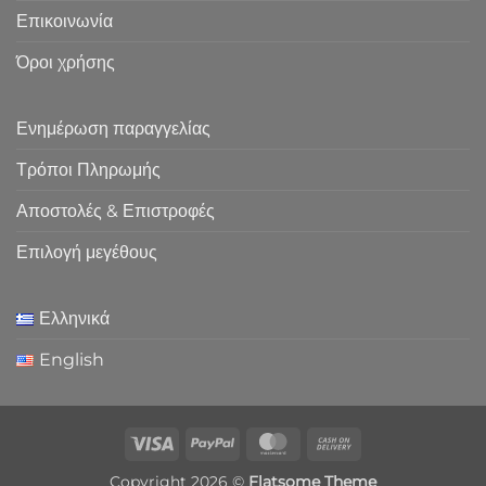
Επικοινωνία
Όροι χρήσης
Ενημέρωση παραγγελίας
Τρόποι Πληρωμής
Αποστολές & Επιστροφές
Επιλογή μεγέθους
Ελληνικά
English
Visa
PayPal
MasterCard
Cash
On
Copyright 2026 ©
Flatsome Theme