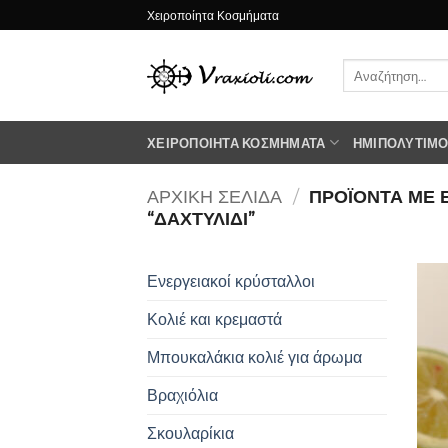
Μετάβαση
Χειροποίητα Κοσμήματα
στο
περιεχόμενο
Αναζήτηση
για:
ΧΕΙΡΟΠΟΊΗΤΑ ΚΟΣΜΉΜΑΤΑ
ΗΜΙΠΟΛΎΤΙΜΟΙ
ΑΡΧΙΚΉ ΣΕΛΊΔΑ
/
ΠΡΟΪΌΝΤΑ ΜΕ 
“ΔΑΧΤΥΛΙΔΙ”
Ενεργειακοί κρύσταλλοι
Κολιέ και κρεμαστά
Μπουκαλάκια κολιέ για άρωμα
Βραχιόλια
Σκουλαρίκια