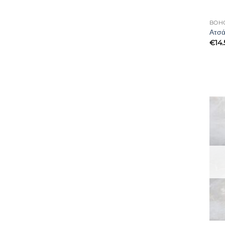
BOH
Ατσά
€
14