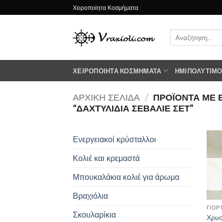
Μετάβαση
Χειροποίητα Κοσμήματα
στο
περιεχόμενο
Αναζήτηση
για:
ΧΕΙΡΟΠΟΊΗΤΑ ΚΟΣΜΉΜΑΤΑ
ΗΜΙΠΟΛΎΤΙΜΟΙ
ΑΡΧΙΚΉ ΣΕΛΊΔΑ
/
ΠΡΟΪΌΝΤΑ ΜΕ 
“ΔΑΧΤΥΛΙΔΙΑ ΣΕΒΑΛΙΕ ΣΕΤ”
Ενεργειακοί κρύσταλλοι
Κολιέ και κρεμαστά
Μπουκαλάκια κολιέ για άρωμα
Βραχιόλια
ΓΙΟΡ
Σκουλαρίκια
Χρυσ