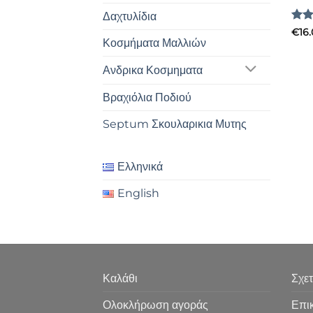
Δαχτυλίδια
Βαθ
€
16
Κοσμήματα Μαλλιών
με
Ανδρικα Κοσμηματα
Βραχιόλια Ποδιού
Septum Σκουλαρικια Μυτης
Ελληνικά
English
Καλάθι
Σχετ
Ολοκλήρωση αγοράς
Επι