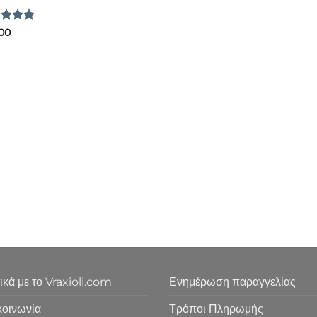
μολογήθηκε
.00
5
από 5
ικά με το Vraxioli.com
Ενημέρωση παραγγελίας
κοινωνία
Τρόποι Πληρωμής