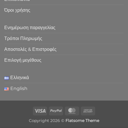
Όροι χρήσης
Ενημέρωση παραγγελίας
Τρόποι Πληρωμής
Αποστολές & Επιστροφές
Επιλογή μεγέθους
Ελληνικά
English
Visa
PayPal
MasterCard
Cash
On
Copyright 2026 ©
Flatsome Theme
Delivery