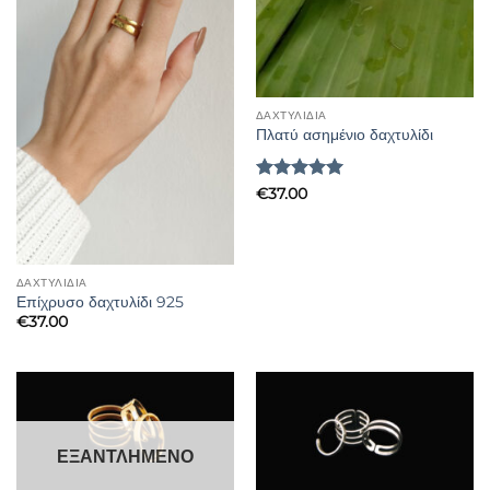
ΔΑΧΤΥΛΊΔΙΑ
Πλατύ ασημένιο δαχτυλίδι
Βαθμολογήθηκε
€
37.00
με
5
από 5
ΔΑΧΤΥΛΊΔΙΑ
Επίχρυσο δαχτυλίδι 925
€
37.00
ΕΞΑΝΤΛΗΜΈΝΟ