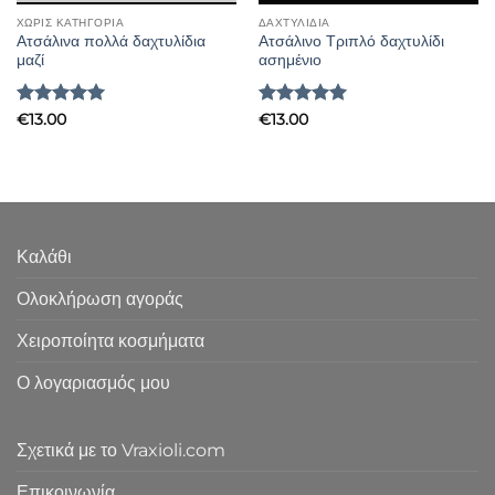
ΧΩΡΊΣ ΚΑΤΗΓΟΡΊΑ
ΔΑΧΤΥΛΊΔΙΑ
Ατσάλινα πολλά δαχτυλίδια
Ατσάλινο Τριπλό δαχτυλίδι
μαζί
ασημένιο
Βαθμολογήθηκε
Βαθμολογήθηκε
€
13.00
€
13.00
με
5
από 5
με
5
από 5
Καλάθι
Ολοκλήρωση αγοράς
Χειροποίητα κοσμήματα
Ο λογαριασμός μου
Σχετικά με το Vraxioli.com
Επικοινωνία