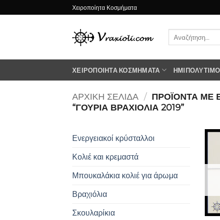
Μετάβαση
Χειροποίητα Κοσμήματα
στο
περιεχόμενο
Αναζήτηση
για:
ΧΕΙΡΟΠΟΊΗΤΑ ΚΟΣΜΉΜΑΤΑ
ΗΜΙΠΟΛΎΤΙΜΟΙ
ΑΡΧΙΚΉ ΣΕΛΊΔΑ
/
ΠΡΟΪΌΝΤΑ ΜΕ 
“ΓΟΥΡΙΑ ΒΡΑΧΙΟΛΙΑ 2019”
Ενεργειακοί κρύσταλλοι
Κολιέ και κρεμαστά
Μπουκαλάκια κολιέ για άρωμα
Βραχιόλια
Σκουλαρίκια