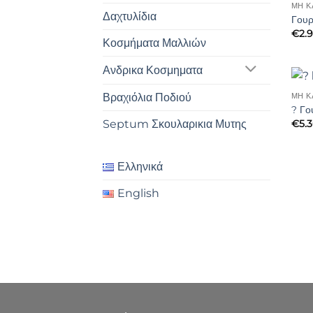
ΜΗ Κ
Δαχτυλίδια
Γουρ
€
2.
Κοσμήματα Μαλλιών
Ανδρικα Κοσμηματα
Βραχιόλια Ποδιού
ΜΗ Κ
? Γο
Septum Σκουλαρικια Μυτης
€
5.
Ελληνικά
English