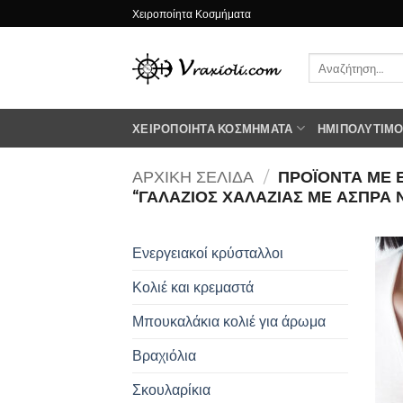
Μετάβαση
Χειροποίητα Κοσμήματα
στο
περιεχόμενο
Αναζήτηση
για:
ΧΕΙΡΟΠΟΊΗΤΑ ΚΟΣΜΉΜΑΤΑ
ΗΜΙΠΟΛΎΤΙΜΟΙ
ΑΡΧΙΚΉ ΣΕΛΊΔΑ
/
ΠΡΟΪΌΝΤΑ ΜΕ 
“ΓΑΛΑΖΙΟΣ ΧΑΛΑΖΙΑΣ ΜΕ ΑΣΠΡΑ 
Ενεργειακοί κρύσταλλοι
Κολιέ και κρεμαστά
Μπουκαλάκια κολιέ για άρωμα
Βραχιόλια
Σκουλαρίκια