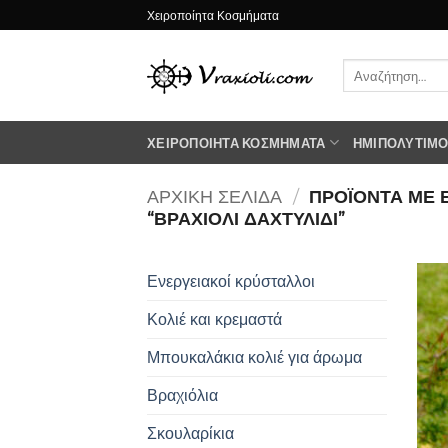
Μετάβαση
Χειροποίητα Κοσμήματα
στο
περιεχόμενο
Αναζήτηση
για:
ΧΕΙΡΟΠΟΊΗΤΑ ΚΟΣΜΉΜΑΤΑ
ΗΜΙΠΟΛΎΤΙΜΟΙ
ΑΡΧΙΚΉ ΣΕΛΊΔΑ
/
ΠΡΟΪΌΝΤΑ ΜΕ 
“ΒΡΑΧΙΌΛΙ ΔΑΧΤΥΛΊΔΙ”
Ενεργειακοί κρύσταλλοι
Κολιέ και κρεμαστά
Μπουκαλάκια κολιέ για άρωμα
Βραχιόλια
Σκουλαρίκια