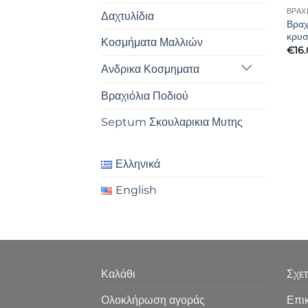
ΒΡΑΧ
Δαχτυλίδια
Βραχ
κρυσ
Κοσμήματα Μαλλιών
€
16
Ανδρικα Κοσμηματα
Βραχιόλια Ποδιού
Septum Σκουλαρικια Μυτης
Ελληνικά
English
Καλάθι
Σχετ
Ολοκλήρωση αγοράς
Επι