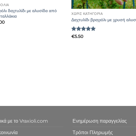
ΙΌΛΙΑ
ιόλι δαχτυλίδι με αλυσίδα από
ΧΩΡΊΣ ΚΑΤΗΓΟΡΊΑ
ταλλάκια
Δαχτυλίδι βραχιόλι με χρυσή αλυσ
.00
Βαθμολογήθηκε
€
5.50
με
5
από 5
ικά με το Vraxioli.com
Ενημέρωση παραγγελίας
κοινωνία
Τρόποι Πληρωμής