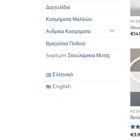
Δαχτυλίδια
Κοσμήματα Μαλλιών
ΚΟΣΜ
Αλυσ
Ανδρικα Κοσμηματα
€
14
Βραχιόλια Ποδιού
Septum Σκουλαρικια Μυτης
Ελληνικά
English
ΚΟΣΜ
Βραχ
Βαθ
€
3.
με