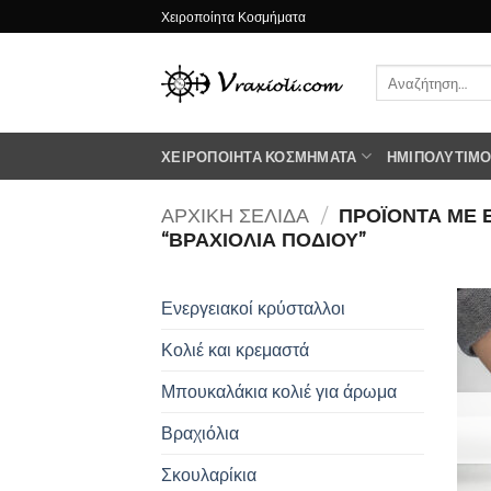
Μετάβαση
Χειροποίητα Κοσμήματα
στο
περιεχόμενο
Αναζήτηση
για:
ΧΕΙΡΟΠΟΊΗΤΑ ΚΟΣΜΉΜΑΤΑ
ΗΜΙΠΟΛΎΤΙΜΟΙ
ΑΡΧΙΚΉ ΣΕΛΊΔΑ
/
ΠΡΟΪΌΝΤΑ ΜΕ 
“ΒΡΑΧΙΌΛΙΑ ΠΟΔΙΟΎ”
Ενεργειακοί κρύσταλλοι
Κολιέ και κρεμαστά
Μπουκαλάκια κολιέ για άρωμα
Βραχιόλια
Σκουλαρίκια