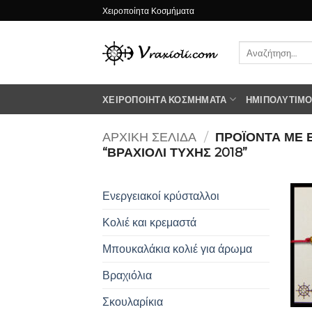
Μετάβαση
Χειροποίητα Κοσμήματα
στο
περιεχόμενο
Αναζήτηση
για:
ΧΕΙΡΟΠΟΊΗΤΑ ΚΟΣΜΉΜΑΤΑ
ΗΜΙΠΟΛΎΤΙΜΟΙ
ΑΡΧΙΚΉ ΣΕΛΊΔΑ
/
ΠΡΟΪΌΝΤΑ ΜΕ 
“ΒΡΑΧΙΟΛΙ ΤΥΧΗΣ 2018”
Ενεργειακοί κρύσταλλοι
Κολιέ και κρεμαστά
Μπουκαλάκια κολιέ για άρωμα
Βραχιόλια
Σκουλαρίκια