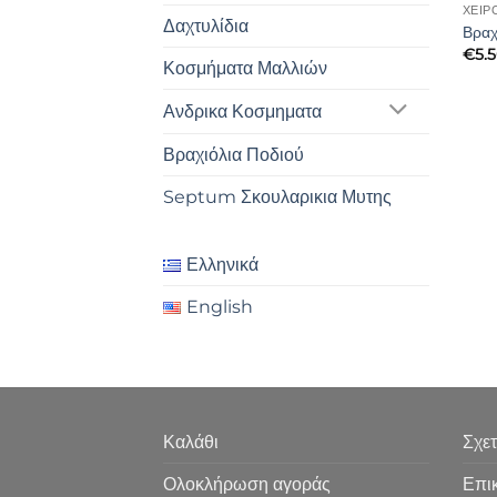
ΧΕΙΡ
Δαχτυλίδια
Βραχ
€
5.
Κοσμήματα Μαλλιών
Ανδρικα Κοσμηματα
Βραχιόλια Ποδιού
Septum Σκουλαρικια Μυτης
Ελληνικά
English
Καλάθι
Σχετ
Ολοκλήρωση αγοράς
Επι