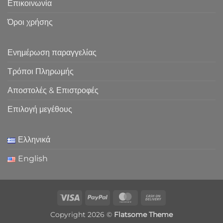
Επικοινωνία
Όροι χρήσης
Ενημέρωση παραγγελίας
Τρόποι Πληρωμής
Αποστολές & Επιστροφές
Επιλογή μεγέθους
Ελληνικά
English
Visa
PayPal
MasterCard
Cash
On
Copyright 2026 ©
Flatsome Theme
Delivery