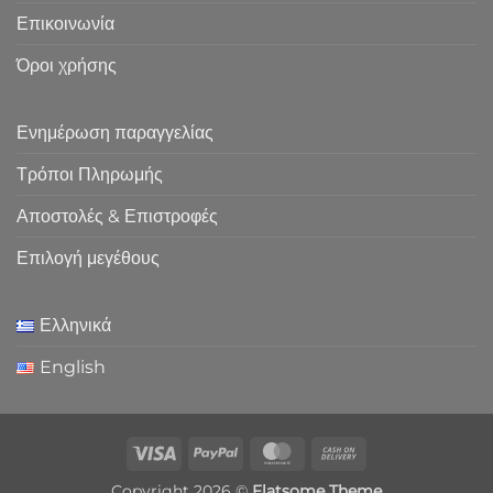
Επικοινωνία
Όροι χρήσης
Ενημέρωση παραγγελίας
Τρόποι Πληρωμής
Αποστολές & Επιστροφές
Επιλογή μεγέθους
Ελληνικά
English
Visa
PayPal
MasterCard
Cash
On
Copyright 2026 ©
Flatsome Theme