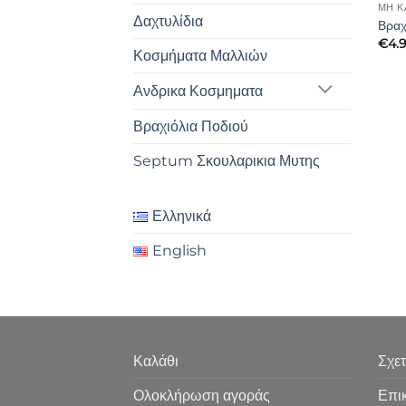
ΜΗ Κ
Δαχτυλίδια
Βραχ
€
4.
Κοσμήματα Μαλλιών
Ανδρικα Κοσμηματα
Βραχιόλια Ποδιού
Septum Σκουλαρικια Μυτης
Ελληνικά
English
Καλάθι
Σχετ
Ολοκλήρωση αγοράς
Επι