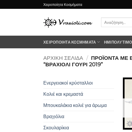
Μετάβαση
Χειροποίητα Κοσμήματα
στο
περιεχόμενο
Αναζήτηση
για:
ΧΕΙΡΟΠΟΊΗΤΑ ΚΟΣΜΉΜΑΤΑ
ΗΜΙΠΟΛΎΤΙΜΟΙ
ΑΡΧΙΚΉ ΣΕΛΊΔΑ
/
ΠΡΟΪΌΝΤΑ ΜΕ 
“ΒΡΑΧΙΟΛΙ ΓΟΥΡΙ 2019”
Ενεργειακοί κρύσταλλοι
Κολιέ και κρεμαστά
Μπουκαλάκια κολιέ για άρωμα
Βραχιόλια
Σκουλαρίκια