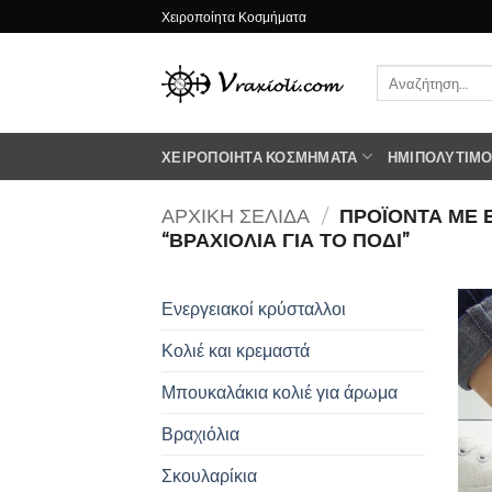
Μετάβαση
Χειροποίητα Κοσμήματα
στο
περιεχόμενο
Αναζήτηση
για:
ΧΕΙΡΟΠΟΊΗΤΑ ΚΟΣΜΉΜΑΤΑ
ΗΜΙΠΟΛΎΤΙΜΟΙ
ΑΡΧΙΚΉ ΣΕΛΊΔΑ
/
ΠΡΟΪΌΝΤΑ ΜΕ 
“ΒΡΑΧΙΟΛΙΑ ΓΙΑ ΤΟ ΠΟΔΙ”
Ενεργειακοί κρύσταλλοι
Κολιέ και κρεμαστά
Μπουκαλάκια κολιέ για άρωμα
Βραχιόλια
Σκουλαρίκια